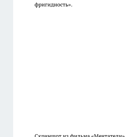
фригидность».
Скриншот из фильма «Мечтатели»