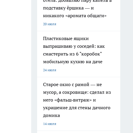
отель: добавляю пару капель в
подставку ёршика — и
никакого «аромата общаги»
20 июля
Пластиковые ящики
выпрашиваю у соседей: как
смастерить из 6 "коробок"
мобильную кухню на даче
24 июля
Старое окно с рамой — не
мусор, а сокровище: сделал из
него «фальш‑витраж» и
украшение для стены дачного
домика
14 июля