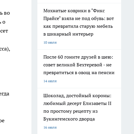
Мохнатые коврики в "Фикс
ь во
Прайсе" взяла не под обувь: вот
 о
как превратила старую мебель
сет
в шикарный интерьер
10 июля
са),
После 60 гоните друзей в шею:
совет великой Бехтеревой - не
превратиться в овощ на пенсии
14 июля
егда
Шоколад, достойный короны:
любимый десерт Елизаветы II
по простому рецепту из
Букингемского дворца
ое
16 июля