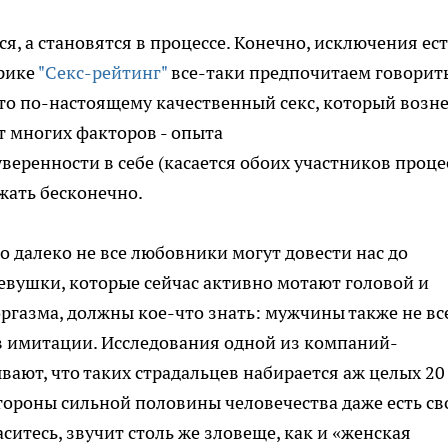
 а становятся в процессе. Конечно, исключения ест
брике
"Секс-рейтинг"
все-таки предпочитаем говорить
что по-настоящему качественный секс, который возне
т многих факторов - опыта
веренности в себе (касается обоих участников процес
жать бесконечно.
о далеко не все любовники могут довести нас до
девушки, которые сейчас активно мотают головой и
газма, должны кое-что знать: мужчины также не вс
в имитации. Исследования одной из компаний-
ают, что таких страдальцев набирается аж целых 20
ороны сильной половины человечества даже есть св
аситесь, звучит столь же зловеще, как и «женская