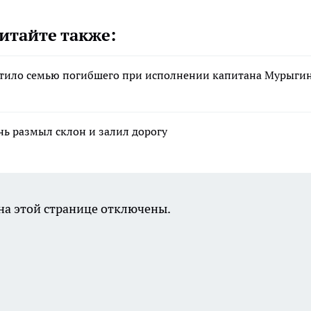
итайте также:
стило семью погибшего при исполнении капитана Мурыги
нь размыл склон и залил дорогу
а этой странице отключены.