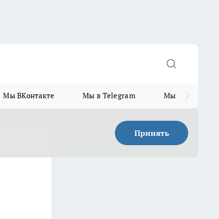
Мы ВКонтакте
Мы в Telegram
Мы в MAX
Принять