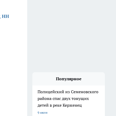
д НН
Популярное
Полицейский из Семеновского
района спас двух тонущих
детей в реке Керженец
9 июля