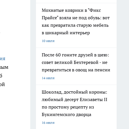
Мохнатые коврики в "Фикс
Прайсе" взяла не под обувь: вот
как превратила старую мебель
е
в шикарный интерьер
10 июля
После 60 гоните друзей в шею:
ия
совет великой Бехтеревой - не
амым
превратиться в овощ на пенсии
б
14 июля
ой
Шоколад, достойный короны:
любимый десерт Елизаветы II
по простому рецепту из
Букингемского дворца
16 июля