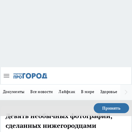
Документы
Все новости
Лайфхак
В мире
Здоровье
Зака
Принять
Девять необычных фотографий,
сделанных нижегородцами