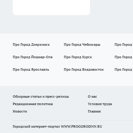
Про Город Дзержинск
Про Город Чебоксары
Про Город
Про Город Йошкар-Ола
Про Город Курск
Про Город
Про Город Ярославль
Про Город Владивосток
Про Город
Обзорные статьи и пресс-релизы
О нас
Редакционная политика
Условия труда
Новости
Главная
Городской интернет-портал WWW.PROGORODNN.RU