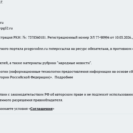
Г.
.ru
@pg52.ru
я РКН: №: 7378360181. Регистрационный номер ЭЛ 77-90994 от 10.03.2026., 
тного портала progorodnn.ru гиперссылка на ресурс обязательна
,
в противном 
елей, а также материалы рубрики "народные новости".
гии (информационные технологии предоставления информации на основе сбор
итории Российской Федерации)».
Подробнее
твии с законодательством РФ об авторском праве и не подлежит использовани
менного разрешения правообладателя.
нимаете условия «
Cоглашения
»