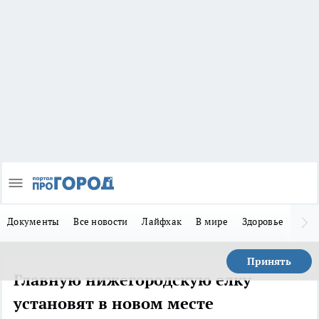
Документы
Все новости
Лайфхак
В мире
Здоровье
Зака
Принять
Главную нижегородскую елку
установят в новом месте