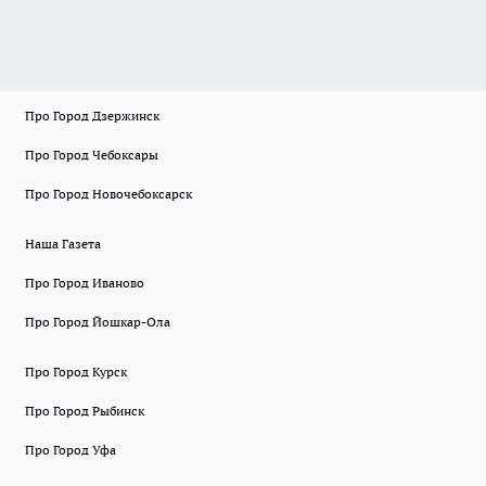
Про Город Дзержинск
Про Город Чебоксары
Про Город Новочебоксарск
Наша Газета
Про Город Иваново
Про Город Йошкар-Ола
Про Город Курск
Про Город Рыбинск
Про Город Уфа