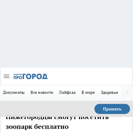
Документы
Все новости
Лайфхак
В мире
Здоровье
Зака
Принять
Нижегородцы смогут посетить
зоопарк бесплатно