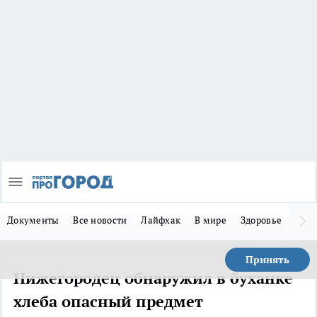
Документы
Все новости
Лайфхак
В мире
Здоровье
Зака
Принять
Нижегородец обнаружил в буханке
хлеба опасный предмет