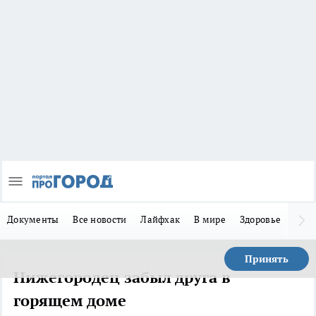
Документы
Все новости
Лайфхак
В мире
Здоровье
Зака
Принять
Нижегородец забыл друга в
горящем доме