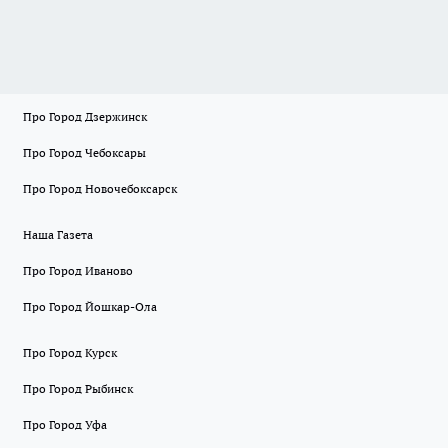
Про Город Дзержинск
Про Город Чебоксары
Про Город Новочебоксарск
Наша Газета
Про Город Иваново
Про Город Йошкар-Ола
Про Город Курск
Про Город Рыбинск
Про Город Уфа