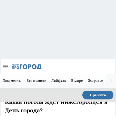
Документы
Все новости
Лайфхак
В мире
Здоровье
Зака
Принять
Какая погода ждет нижегородцев в
День города?