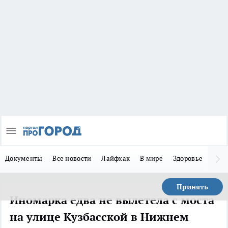
Документы
Все новости
Лайфхак
В мире
Здоровье
Зака
Принять
Иномарка едва не вылетела с моста
на улице Кузбасской в Нижнем