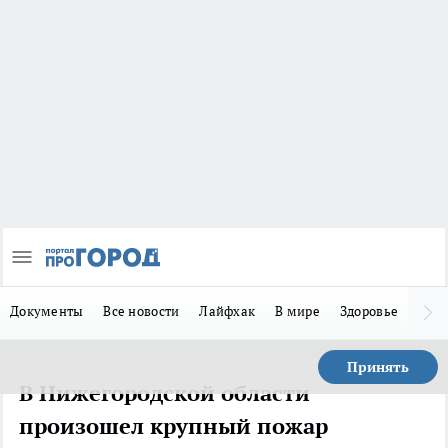
Документы
Все новости
Лайфхак
В мире
Здоровье
Зака
Принять
В Нижегородской области
произошел крупный пожар