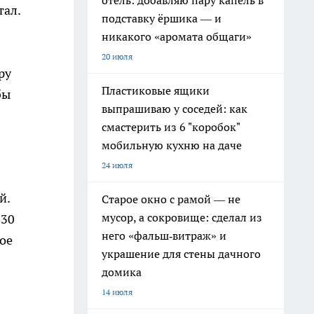
отель: добавляю пару капель в
тал.
подставку ёршика — и
никакого «аромата общаги»
20 июля
ру
Пластиковые ящики
бы
выпрашиваю у соседей: как
смастерить из 6 "коробок"
мобильную кухню на даче
24 июля
й.
Старое окно с рамой — не
мусор, а сокровище: сделал из
 30
него «фальш‑витраж» и
кое
украшение для стены дачного
домика
14 июля