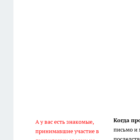
Когда пр
А у вас есть знакомые,
письмо и 
принимавшие участие в
последств