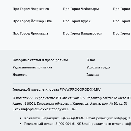
Про Город Дзержинск
Про Город Чебоксары
Про Город
Про Город Йошкар-Ола
Про Город Курск
Про Город
Про Город Ярославль
Про Город Владивосток
Про Город
Обзорные статьи и пресс-релизы
О нас
Редакционная политика
Условия труда
Новости
Главная
Городской интернет-портал WWW.PROGORODNN.RU
О компании: Учредитель: ИП Звеняцкая Е.А. Редактор сайта: Бакаева Ю.
Адрес: 610001, Кировская область, г. Киров, ул. Азина, дом № 80, кв. 31
Знак информационной продукции: 16+
Контакты: Редакция: 8-927-669-90-87 Email редакции: red@pg52
Рекламный отдел: 8-920-004-61-95 Email рекламного отдела: st