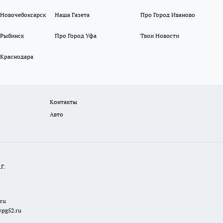
 Новочебоксарск
Наша Газета
Про Город Иваново
 Рыбинск
Про Город Уфа
Твои Новости
 Краснодара
Контакты
Авто
Г.
.ru
@pg52.ru