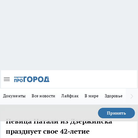
Документы
Все новости
Лайфхак
В мире
Здоровье
Зака
Принять
Певица Натали из Дзержинска
празднует свое 42-летие