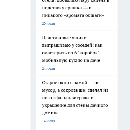
отель: добавляю пару капель в
подставку ёршика — и
никакого «аромата общаги»
20 июля
Пластиковые ящики
выпрашиваю у соседей: как
смастерить из 6 "коробок"
мобильную кухню на даче
24 июля
Старое окно с рамой — не
мусор, а сокровище: сделал из
него «фальш‑витраж» и
украшение для стены дачного
домика
14 июля