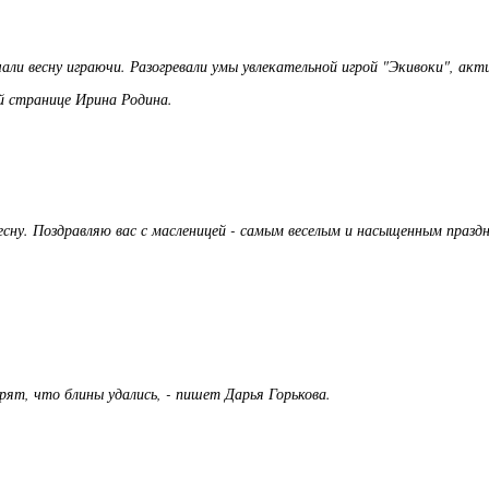
чали весну играючи. Разогревали умы увлекательной игрой "Экивоки", акт
ей странице Ирина Родина.
есну. Поздравляю вас с масленицей - самым веселым и насыщенным празд
рят, что блины удались, - пишет Дарья Горькова.