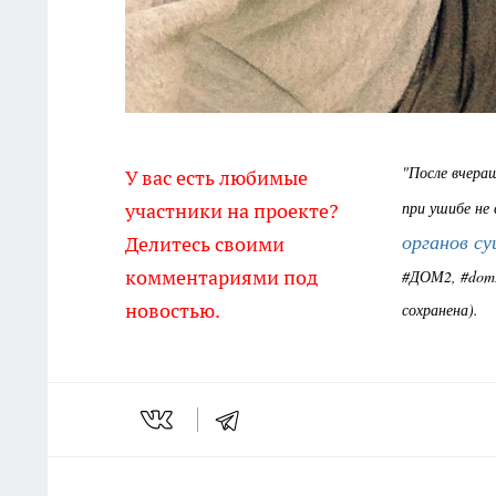
"После вчера
У вас есть любимые
при ушибе не
участники на проекте?
органов с
Делитесь своими
комментариями под
#ДОМ2, #dom2
новостью.
сохранена).