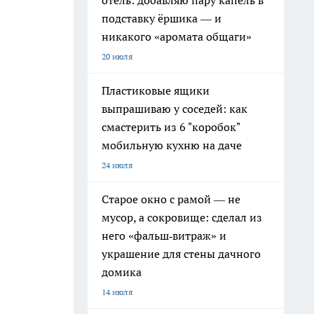
отель: добавляю пару капель в
подставку ёршика — и
никакого «аромата общаги»
20 июля
Пластиковые ящики
выпрашиваю у соседей: как
смастерить из 6 "коробок"
мобильную кухню на даче
24 июля
Старое окно с рамой — не
мусор, а сокровище: сделал из
него «фальш‑витраж» и
украшение для стены дачного
домика
14 июля