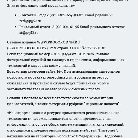
Знак информационной продукции: 16+
Контакты: Редакция: 8-927-669-90-87 Email редакции:
red@pg52.ru
Рекламный отдел: 8-920-004-61-95 Email рекламного отдела:
st@pg52.ru
Сетевое издание WWW.PROGORODNN.RU
(ВВВ.ПРОГОРОДНН.РУ). Регистрация РКН: №: 7378360181.
Регистрационный номер ЭЛ 77-90994 от 10.03.2026., выдано
Федеральной службой по надзору в сфере связи, информационных
технологий и массовых коммуникаций.
Возрастная категория сайта 16+. При использовании материалов
новостного портала progorodnn.ru гиперссылка на ресурс
обязательна
,
в противном случае будут применены нормы
законодательства РФ об авторских и смежных правах.
Редакция портала не несет ответственности за комментарии
пользователей, а также материалы рубрики "народные новости".
«На информационном ресурсе применяются рекомендательные
технологии (информационные технологии предоставления
информации на основе сбора, систематизации и анализа сведений,
относящихся к предпочтениям пользователей сети "Интернет",
находящихся на территории Российской Федерации)».
Подробнее