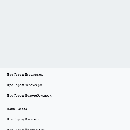
Про Город Дзержинск
Про Город Чебоксары
Про Город Новочебоксарск
Наша Газета
Про Город Иваново
Про Город Йошкар-Ола