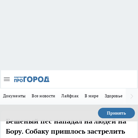
Документы
Все новости
Лайфхак
В мире
Здоровье
Зака
Принять
Бешеный пес нападал на людей на
Бору. Собаку пришлось застрелить