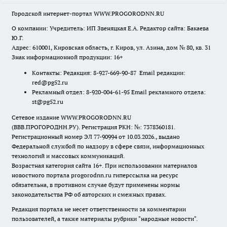
Городской интернет-портал WWW.PROGORODNN.RU
О компании: Учредитель: ИП Звеняцкая Е.А. Редактор сайта: Бакаева
Ю.Г.
Адрес: 610001, Кировская область, г. Киров, ул. Азина, дом № 80, кв. 31
Знак информационной продукции: 16+
Контакты: Редакция: 8-927-669-90-87 Email редакции:
red@pg52.ru
Рекламный отдел: 8-920-004-61-95 Email рекламного отдела:
st@pg52.ru
Сетевое издание WWW.PROGORODNN.RU
(ВВВ.ПРОГОРОДНН.РУ). Регистрация РКН: №: 7378360181.
Регистрационный номер ЭЛ 77-90994 от 10.03.2026., выдано
Федеральной службой по надзору в сфере связи, информационных
технологий и массовых коммуникаций.
Возрастная категория сайта 16+. При использовании материалов
новостного портала progorodnn.ru гиперссылка на ресурс
обязательна
,
в противном случае будут применены нормы
законодательства РФ об авторских и смежных правах.
Редакция портала не несет ответственности за комментарии
пользователей, а также материалы рубрики "народные новости".