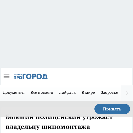
Документы
Все новости
Лайфхак
В мире
Здоровье
Зака
Принять
Бывший полицейский угрожает
владельцу шиномонтажа