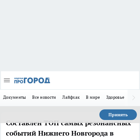
Документы
Все новости
Лайфхак
В мире
Здоровье
Зака
Принять
Составлен ТОП самых резонансных
событий Нижнего Новгорода в