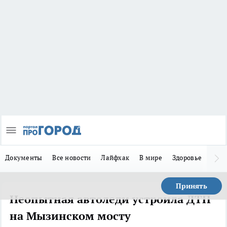
Документы
Все новости
Лайфхак
В мире
Здоровье
Зака
Принять
Неопытная автоледи устроила ДТП
на Мызинском мосту