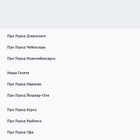
Про Город Дзержинск
Про Город Чебоксары
Про Город Новочебоксарск
Наша Газета
Про Город Иваново
Про Город Йошкар-Ола
Про Город Курск
Про Город Рыбинск
Про Город Уфа