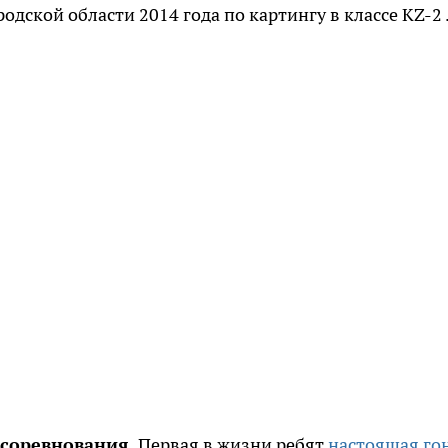
ской области 2014 года по картингу в классе KZ-2 
 соревнования.
Первая в жизни ребят
настоящая го