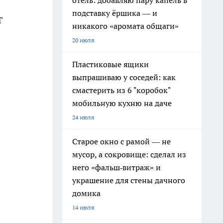
отель: добавляю пару капель в
подставку ёршика — и
T
никакого «аромата общаги»
20 июля
Пластиковые ящики
выпрашиваю у соседей: как
смастерить из 6 "коробок"
мобильную кухню на даче
24 июля
Старое окно с рамой — не
мусор, а сокровище: сделал из
него «фальш‑витраж» и
украшение для стены дачного
домика
14 июля