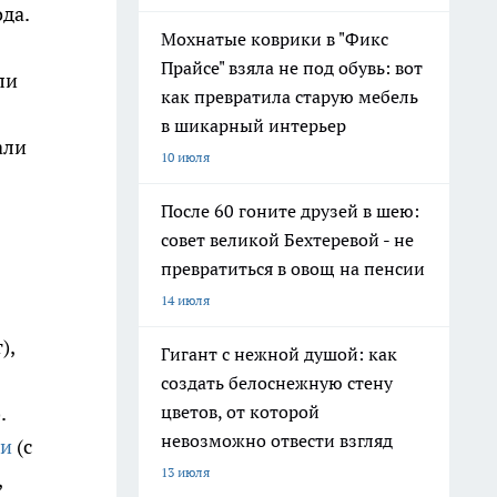
да.
Мохнатые коврики в "Фикс
Прайсе" взяла не под обувь: вот
ли
как превратила старую мебель
в шикарный интерьер
али
10 июля
После 60 гоните друзей в шею:
совет великой Бехтеревой - не
превратиться в овощ на пенсии
14 июля
),
Гигант с нежной душой: как
создать белоснежную стену
.
цветов, от которой
невозможно отвести взгляд
ти
(с
13 июля
,