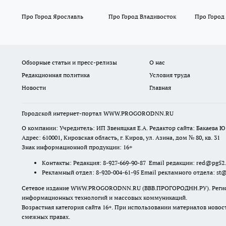
Про Город Ярославль
Про Город Владивосток
Про Город
Обзорные статьи и пресс-релизы
О нас
Редакционная политика
Условия труда
Новости
Главная
Городской интернет-портал WWW.PROGORODNN.RU
О компании: Учредитель: ИП Звеняцкая Е.А. Редактор сайта: Бакаева Ю.
Адрес: 610001, Кировская область, г. Киров, ул. Азина, дом № 80, кв. 31
Знак информационной продукции: 16+
Контакты: Редакция: 8-927-669-90-87 Email редакции: red@pg52
Рекламный отдел: 8-920-004-61-95 Email рекламного отдела: st
Сетевое издание WWW.PROGORODNN.RU (ВВВ.ПРОГОРОДНН.РУ). Регистраци
информационных технологий и массовых коммуникаций.
Возрастная категория сайта 16+. При использовании материалов новос
смежных правах.