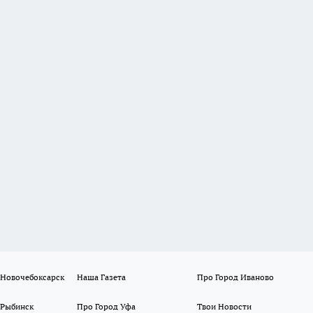
 Новочебоксарск
Наша Газета
Про Город Иваново
 Рыбинск
Про Город Уфа
Твои Новости