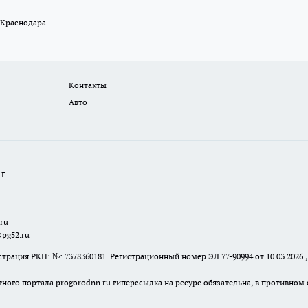
 Краснодара
Контакты
Авто
Г.
.ru
@pg52.ru
я РКН: №: 7378360181. Регистрационный номер ЭЛ 77-90994 от 10.03.2026., 
тного портала progorodnn.ru гиперссылка на ресурс обязательна
,
в противном 