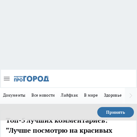
Документы
Все новости
Лайфхак
В мире
Здоровье
Зака
Принять
Топ-5 лучших комментариев:
"Лучше посмотрю на красивых