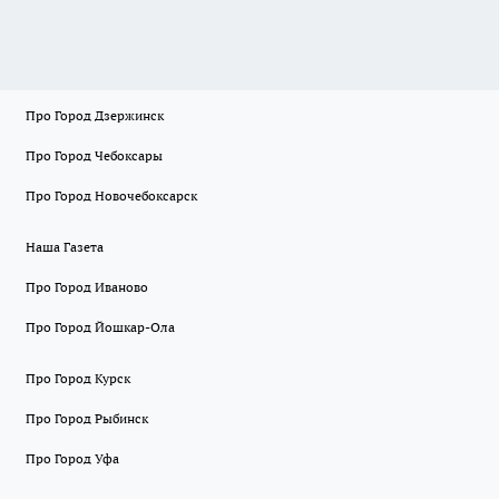
Про Город Дзержинск
Про Город Чебоксары
Про Город Новочебоксарск
Наша Газета
Про Город Иваново
Про Город Йошкар-Ола
Про Город Курск
Про Город Рыбинск
Про Город Уфа