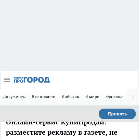
Документы
Все новости
Лайфхак
В мире
Здоровье
Зака
Принять
Онлайн-сервис КупиПродай:
разместите рекламу в газете, не