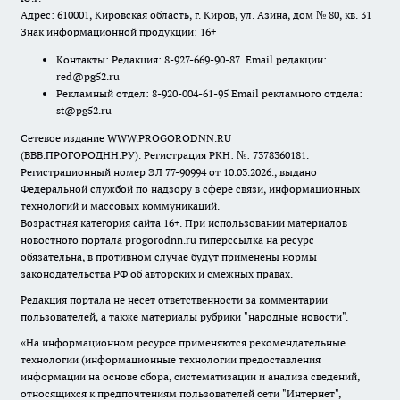
Адрес: 610001, Кировская область, г. Киров, ул. Азина, дом № 80, кв. 31
Знак информационной продукции: 16+
Контакты: Редакция: 8-927-669-90-87 Email редакции:
red@pg52.ru
Рекламный отдел: 8-920-004-61-95 Email рекламного отдела:
st@pg52.ru
Сетевое издание WWW.PROGORODNN.RU
(ВВВ.ПРОГОРОДНН.РУ). Регистрация РКН: №: 7378360181.
Регистрационный номер ЭЛ 77-90994 от 10.03.2026., выдано
Федеральной службой по надзору в сфере связи, информационных
технологий и массовых коммуникаций.
Возрастная категория сайта 16+. При использовании материалов
новостного портала progorodnn.ru гиперссылка на ресурс
обязательна
,
в противном случае будут применены нормы
законодательства РФ об авторских и смежных правах.
Редакция портала не несет ответственности за комментарии
пользователей, а также материалы рубрики "народные новости".
«На информационном ресурсе применяются рекомендательные
технологии (информационные технологии предоставления
информации на основе сбора, систематизации и анализа сведений,
относящихся к предпочтениям пользователей сети "Интернет",