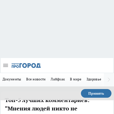
Документы
Все новости
Лайфхак
В мире
Здоровье
Зака
Принять
Топ-5 лучших комментариев:
"Мнения людей никто не