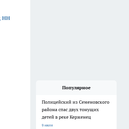
д НН
Популярное
Полицейский из Семеновского
района спас двух тонущих
детей в реке Керженец
9 июля