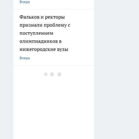
Вчера
Фальков и ректоры
признали проблему с
поступлением
олимпиадников в
нижегородские вузы
Вчера
Десяток мешковины и
охапка веток: как сделать
природный навес, под
которым тепло и уютно в
августовские вечера
Вчера
«Торпедо» усилилось 19-
летним форвардом Романом