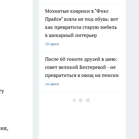
Мохнатые коврики в "Фикс
Прайсе" взяла не под обувь: вот
как превратила старую мебель
в шикарный интерьер
10 июля
После 60 гоните друзей в шею:
совет великой Бехтеревой - не
превратиться в овощ на пенсии
14 июля
ту
Шоколад, достойный короны:
любимый десерт Елизаветы II
по простому рецепту из
Букингемского дворца
ия,
16 июля