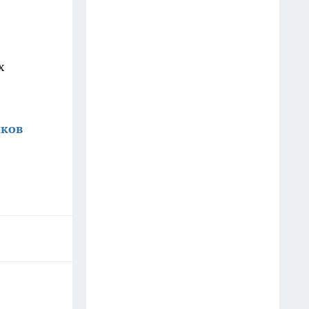
Старые простыни - сокровище
для хозяйки: как превратить
х
хлопковую ветошь в уютный
бисквитный плед
19 июля
иков
Зубной пастой закупаюсь
оптом: вот как отмываю
сковородки до блеска — 5
работающих лайфхаков
18 июля
Фасад без бригады и лесов: чем
облицевать дом, чтобы он
выглядел дороже сайдинга, а
стоил вдвое меньше