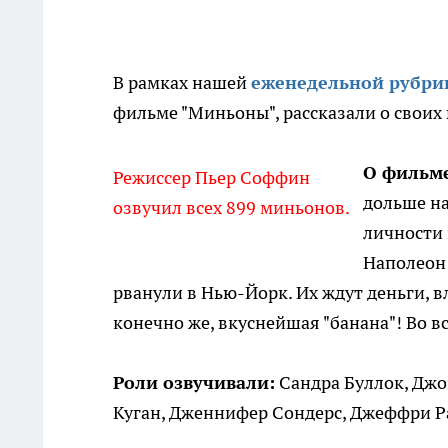
В рамках нашей
еженедельной рубри
фильме "Миньоны", рассказали о своих
О фильм
Режиссер Пьер Соффин
дольше на
озвучил всех 899 миньонов.
личности 
Наполеон 
рванули в Нью-Йорк. Их ждут деньги, в
конечно же, вкуснейшая "банана"! Во вс
Роли озвучивали:
Сандра Буллок, Джо
Куган, Дженнифер Сондерс, Джеффри Р