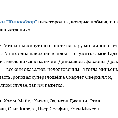
ки "Кинообзор"
нижегородцы, которые побывали н
 впечатлениях.
е.
Миньоны живут на планете на пару миллионов лет
с. У них одна навязчивая идея — служить самой Гад
из имеющихся в наличии. Динозавры, фараоны, Драк
— все они оказались недолговечны. И тогда миньон
ласть, роковая суперзлодейка Скарлет Оверкилл и,
яком случае, так им кажется.
н Хэмм, Майкл Китон, Эллисон Дженни, Стив
аш, Стив Карелл, Пьер Соффин, Кэти Миксон