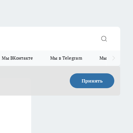
Мы ВКонтакте
Мы в Telegram
Мы в MAX
Принять