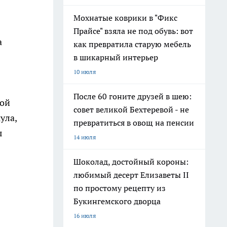
Мохнатые коврики в "Фикс
Прайсе" взяла не под обувь: вот
а
как превратила старую мебель
в шикарный интерьер
10 июля
После 60 гоните друзей в шею:
кой
совет великой Бехтеревой - не
ула,
превратиться в овощ на пенсии
ы
14 июля
Шоколад, достойный короны:
любимый десерт Елизаветы II
по простому рецепту из
Букингемского дворца
16 июля