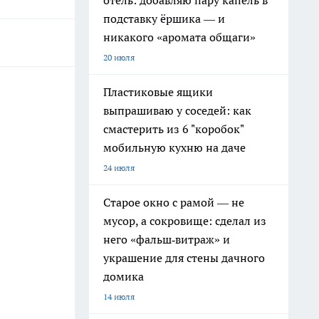
отель: добавляю пару капель в
подставку ёршика — и
никакого «аромата общаги»
20 июля
Пластиковые ящики
выпрашиваю у соседей: как
смастерить из 6 "коробок"
мобильную кухню на даче
24 июля
Старое окно с рамой — не
мусор, а сокровище: сделал из
него «фальш‑витраж» и
украшение для стены дачного
домика
14 июля