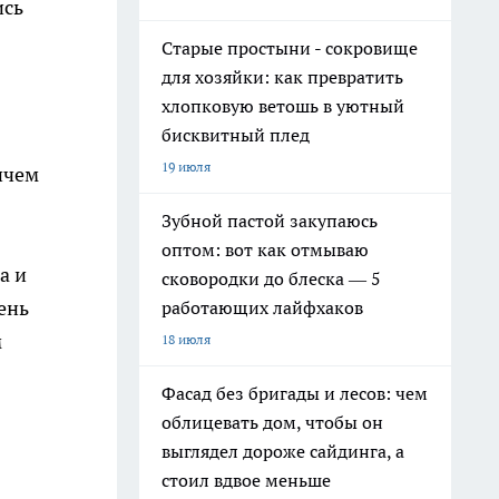
ись
Старые простыни - сокровище
для хозяйки: как превратить
хлопковую ветошь в уютный
бисквитный плед
19 июля
ичем
Зубной пастой закупаюсь
оптом: вот как отмываю
а и
сковородки до блеска — 5
ень
работающих лайфхаков
м
18 июля
Фасад без бригады и лесов: чем
облицевать дом, чтобы он
выглядел дороже сайдинга, а
стоил вдвое меньше