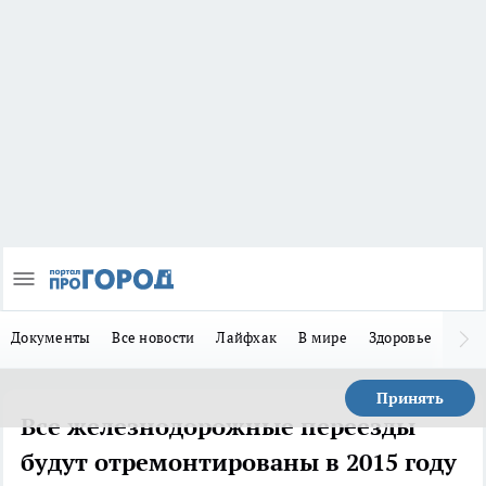
Документы
Все новости
Лайфхак
В мире
Здоровье
Зака
Принять
Все железнодорожные переезды
будут отремонтированы в 2015 году