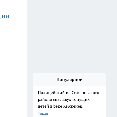
д НН
Популярное
Полицейский из Семеновского
района спас двух тонущих
детей в реке Керженец
9 июля