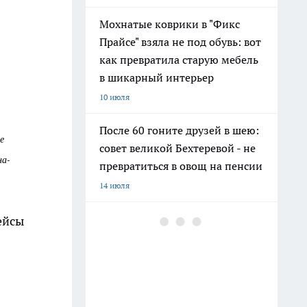
Мохнатые коврики в "Фикс
Прайсе" взяла не под обувь: вот
как превратила старую мебель
в шикарный интерьер
10 июля
После 60 гоните друзей в шею:
е
совет великой Бехтеревой - не
на-
превратиться в овощ на пенсии
14 июля
Гигант с нежной душой: как
ейсы
создать белоснежную стену
цветов, от которой
невозможно отвести взгляд
13 июля