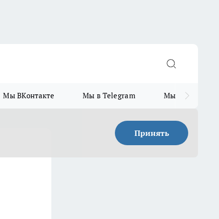
Мы ВКонтакте
Мы в Telegram
Мы в MAX
Принять