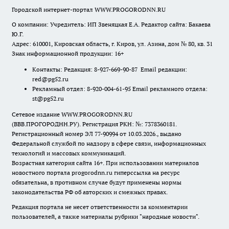
Городской интернет-портал WWW.PROGORODNN.RU
О компании: Учредитель: ИП Звеняцкая Е.А. Редактор сайта: Бакаева
Ю.Г.
Адрес: 610001, Кировская область, г. Киров, ул. Азина, дом № 80, кв. 31
Знак информационной продукции: 16+
Контакты: Редакция: 8-927-669-90-87 Email редакции:
red@pg52.ru
Рекламный отдел: 8-920-004-61-95 Email рекламного отдела:
st@pg52.ru
Сетевое издание WWW.PROGORODNN.RU
(ВВВ.ПРОГОРОДНН.РУ). Регистрация РКН: №: 7378360181.
Регистрационный номер ЭЛ 77-90994 от 10.03.2026., выдано
Федеральной службой по надзору в сфере связи, информационных
технологий и массовых коммуникаций.
Возрастная категория сайта 16+. При использовании материалов
новостного портала progorodnn.ru гиперссылка на ресурс
обязательна
,
в противном случае будут применены нормы
законодательства РФ об авторских и смежных правах.
Редакция портала не несет ответственности за комментарии
пользователей, а также материалы рубрики "народные новости".