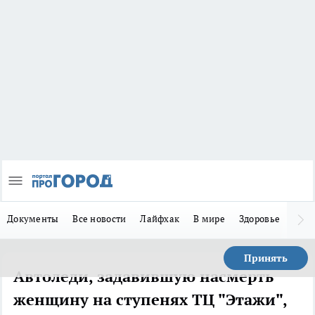
Документы
Все новости
Лайфхак
В мире
Здоровье
Зака
Принять
Автоледи, задавившую насмерть
женщину на ступенях ТЦ "Этажи",