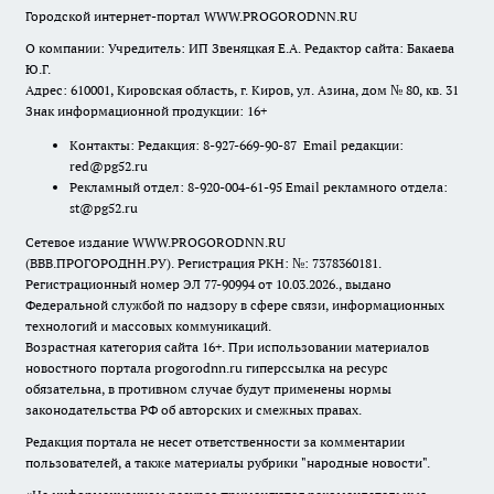
Городской интернет-портал WWW.PROGORODNN.RU
О компании: Учредитель: ИП Звеняцкая Е.А. Редактор сайта: Бакаева
Ю.Г.
Адрес: 610001, Кировская область, г. Киров, ул. Азина, дом № 80, кв. 31
Знак информационной продукции: 16+
Контакты: Редакция: 8-927-669-90-87 Email редакции:
red@pg52.ru
Рекламный отдел: 8-920-004-61-95 Email рекламного отдела:
st@pg52.ru
Сетевое издание WWW.PROGORODNN.RU
(ВВВ.ПРОГОРОДНН.РУ). Регистрация РКН: №: 7378360181.
Регистрационный номер ЭЛ 77-90994 от 10.03.2026., выдано
Федеральной службой по надзору в сфере связи, информационных
технологий и массовых коммуникаций.
Возрастная категория сайта 16+. При использовании материалов
новостного портала progorodnn.ru гиперссылка на ресурс
обязательна
,
в противном случае будут применены нормы
законодательства РФ об авторских и смежных правах.
Редакция портала не несет ответственности за комментарии
пользователей, а также материалы рубрики "народные новости".