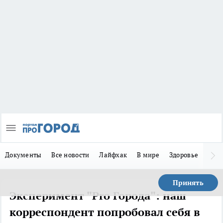
Документы
Все новости
Лайфхак
В мире
Здоровье
Зака
Принять
Эксперимент "Pro Города": наш
корреспондент попробовал себя в