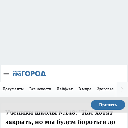
Документы
Все новости
Лайфхак
В мире
Здоровье
Зака
Принять
Ученики школы №148: "Нас хотят
закрыть, но мы будем бороться до