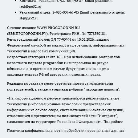
Контакты: Редакция: 8-927-669-90-87 Email редакции:
red@pg52.ru
Рекламный отдел: 8-920-004-61-95 Email рекламного отдела:
st@pg52.ru
Сетевое издание WWW.PROGORODNN.RU
(ВВВ.ПРОГОРОДНН.РУ). Регистрация РКН: №: 7378360181.
Регистрационный номер ЭЛ 77-90994 от 10.03.2026., выдано
Федеральной службой по надзору в сфере связи, информационных
технологий и массовых коммуникаций.
Возрастная категория сайта 16+. При использовании материалов
новостного портала progorodnn.ru гиперссылка на ресурс
обязательна
,
в противном случае будут применены нормы
законодательства РФ об авторских и смежных правах.
Редакция портала не несет ответственности за комментарии
пользователей, а также материалы рубрики "народные новости".
«На информационном ресурсе применяются рекомендательные
технологии (информационные технологии предоставления
информации на основе сбора, систематизации и анализа сведений,
относящихся к предпочтениям пользователей сети "Интернет",
находящихся на территории Российской Федерации)».
Подробнее
Политика конфиденциальности и обработки персональных данных