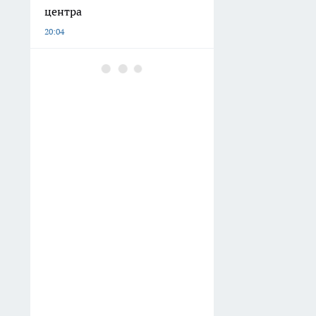
центра
20:04
Суд отменил штраф
типографии Арзамаса за
однодневную просрочку
экологического сбора
19:51
Купила в Fix Price
бамбуковую салфетку за 79
рублей: показываю, как
украсила старый шкаф без
ремонта
19:50