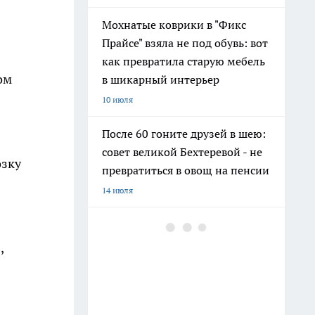
Мохнатые коврики в "Фикс
Прайсе" взяла не под обувь: вот
как превратила старую мебель
ом
в шикарный интерьер
10 июля
После 60 гоните друзей в шею:
совет великой Бехтеревой - не
озку
превратиться в овощ на пенсии
14 июля
Шоколад, достойный короны:
любимый десерт Елизаветы II
,
по простому рецепту из
Букингемского дворца
16 июля