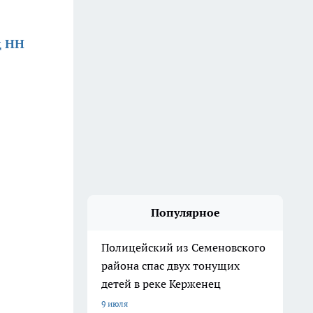
д НН
Популярное
Полицейский из Семеновского
района спас двух тонущих
детей в реке Керженец
9 июля