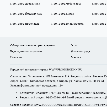
Про Город Дзержинск
Про Город Чебоксары
Про Город
Про Город Йошкар-Ола
Про Город Курск
Про Город
Про Город Ярославль
Про Город Владивосток
Про Город
Обзорные статьи и пресс-релизы
О нас
Редакционная политика
Условия труда
Новости
Главная
Городской интернет-портал WWW.PROGORODNN.RU
О компании: Учредитель: ИП Звеняцкая Е.А. Редактор сайта: Бакаева Ю.
Адрес: 610001, Кировская область, г. Киров, ул. Азина, дом № 80, кв. 31
Знак информационной продукции: 16+
Контакты: Редакция: 8-927-669-90-87 Email редакции: red@pg52
Рекламный отдел: 8-920-004-61-95 Email рекламного отдела: st
Сетевое издание WWW.PROGORODNN.RU (ВВВ.ПРОГОРОДНН.РУ). Регистраци