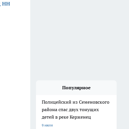
д НН
Популярное
Полицейский из Семеновского
района спас двух тонущих
детей в реке Керженец
9 июля