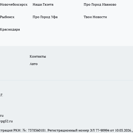
 Новочебоксарск
Наша Газета
Про Город Иваново
 Рыбинск
Про Город Уфа
Твои Новости
 Краснодара
Контакты
Авто
Г.
.ru
@pg52.ru
я РКН: №: 7378360181. Регистрационный номер ЭЛ 77-90994 от 10.03.2026., 