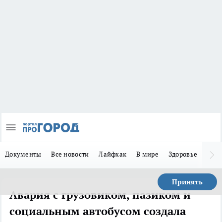
Документы
Все новости
Лайфхак
В мире
Здоровье
Зака
Принять
Авария с грузовиком, пазиком и
социальным автобусом создала