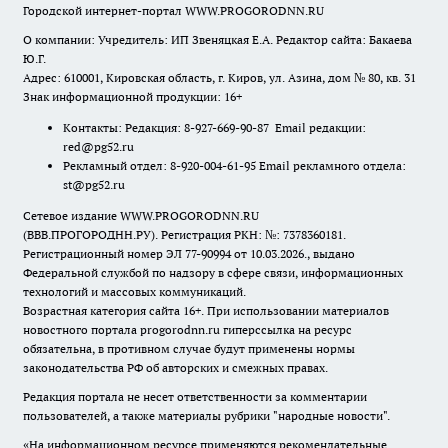
Городской интернет-портал WWW.PROGORODNN.RU
О компании: Учредитель: ИП Звеняцкая Е.А. Редактор сайта: Бакаева
Ю.Г.
Адрес: 610001, Кировская область, г. Киров, ул. Азина, дом № 80, кв. 31
Знак информационной продукции: 16+
Контакты: Редакция: 8-927-669-90-87 Email редакции:
red@pg52.ru
Рекламный отдел: 8-920-004-61-95 Email рекламного отдела:
st@pg52.ru
Сетевое издание WWW.PROGORODNN.RU
(ВВВ.ПРОГОРОДНН.РУ). Регистрация РКН: №: 7378360181.
Регистрационный номер ЭЛ 77-90994 от 10.03.2026., выдано
Федеральной службой по надзору в сфере связи, информационных
технологий и массовых коммуникаций.
Возрастная категория сайта 16+. При использовании материалов
новостного портала progorodnn.ru гиперссылка на ресурс
обязательна
,
в противном случае будут применены нормы
законодательства РФ об авторских и смежных правах.
Редакция портала не несет ответственности за комментарии
пользователей, а также материалы рубрики "народные новости".
«На информационном ресурсе применяются рекомендательные