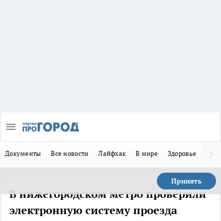
Документы
Все новости
Лайфхак
В мире
Здоровье
Зака
Принять
В нижегородском метро проверили
электронную систему проезда