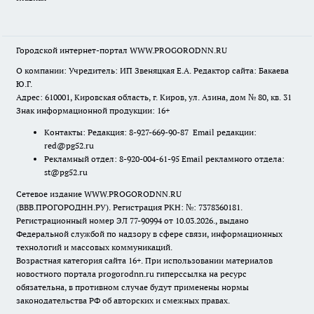
Городской интернет-портал WWW.PROGORODNN.RU
О компании: Учредитель: ИП Звеняцкая Е.А. Редактор сайта: Бакаева
Ю.Г.
Адрес: 610001, Кировская область, г. Киров, ул. Азина, дом № 80, кв. 31
Знак информационной продукции: 16+
Контакты: Редакция: 8-927-669-90-87 Email редакции:
red@pg52.ru
Рекламный отдел: 8-920-004-61-95 Email рекламного отдела:
st@pg52.ru
Сетевое издание WWW.PROGORODNN.RU
(ВВВ.ПРОГОРОДНН.РУ). Регистрация РКН: №: 7378360181.
Регистрационный номер ЭЛ 77-90994 от 10.03.2026., выдано
Федеральной службой по надзору в сфере связи, информационных
технологий и массовых коммуникаций.
Возрастная категория сайта 16+. При использовании материалов
новостного портала progorodnn.ru гиперссылка на ресурс
обязательна
,
в противном случае будут применены нормы
законодательства РФ об авторских и смежных правах.