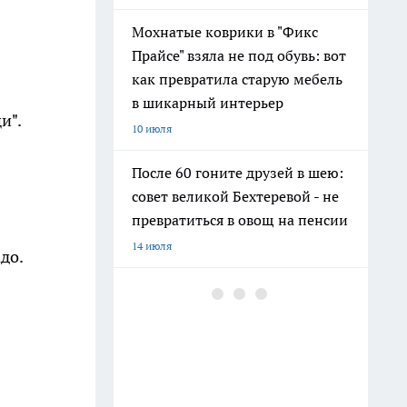
Мохнатые коврики в "Фикс
Прайсе" взяла не под обувь: вот
как превратила старую мебель
в шикарный интерьер
и".
10 июля
После 60 гоните друзей в шею:
совет великой Бехтеревой - не
превратиться в овощ на пенсии
14 июля
до.
Гигант с нежной душой: как
создать белоснежную стену
цветов, от которой
невозможно отвести взгляд
13 июля