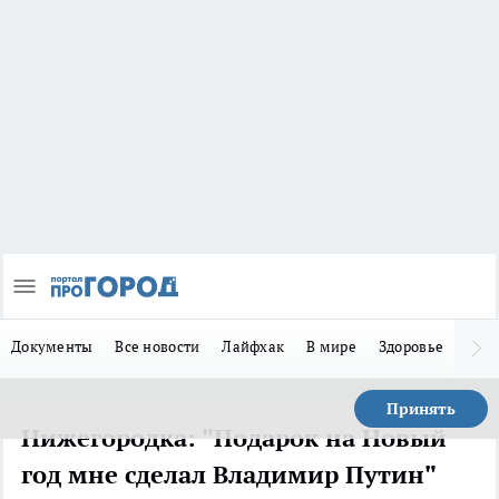
Документы
Все новости
Лайфхак
В мире
Здоровье
Зака
Принять
Нижегородка: "Подарок на Новый
год мне сделал Владимир Путин"