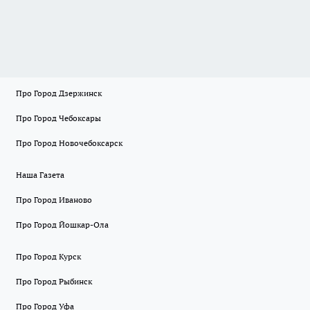
Про Город Дзержинск
Про Город Чебоксары
Про Город Новочебоксарск
Наша Газета
Про Город Иваново
Про Город Йошкар-Ола
Про Город Курск
Про Город Рыбинск
Про Город Уфа