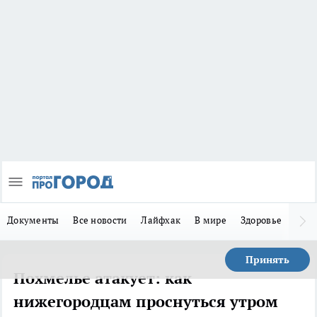
Документы
Все новости
Лайфхак
В мире
Здоровье
Зака
Принять
Похмелье атакует: как
нижегородцам проснуться утром