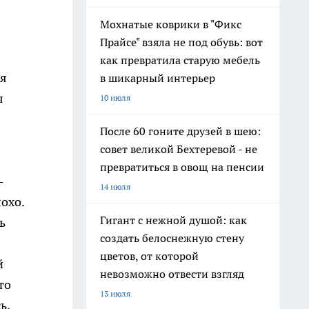
Мохнатые коврики в "Фикс
Прайсе" взяла не под обувь: вот
как превратила старую мебель
ся
в шикарный интерьер
я
10 июля
После 60 гоните друзей в шею:
совет великой Бехтеревой - не
превратиться в овощ на пенсии
-
14 июля
охо.
Гигант с нежной душой: как
ь
создать белоснежную стену
цветов, от которой
й
невозможно отвести взгляд
то
13 июля
ь,