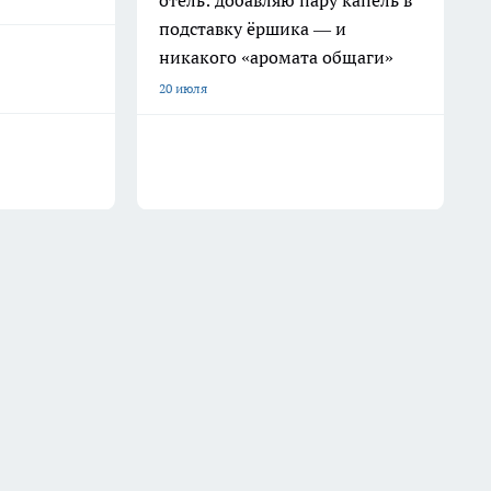
отель: добавляю пару капель в
подставку ёршика — и
никакого «аромата общаги»
20 июля