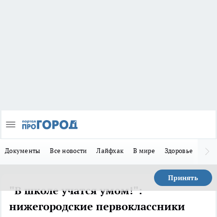
Документы
Все новости
Лайфхак
В мире
Здоровье
Зака
Принять
"В школе учатся умом!":
нижегородские первоклассники