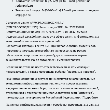
Контакты: Редакция: 8-927-669-90-87 Email редакции:
red@pg52.ru
Рекламный отдел: 8-920-004-61-95 Email рекламного отдела:
st@pg52.ru
Сетевое издание WWW.PROGORODNN.RU
(ВВВ.ПРОГОРОДНН.РУ). Регистрация РКН: №: 7378360181.
Регистрационный номер ЭЛ 77-90994 от 10.03.2026., выдано
Федеральной службой по надзору в сфере связи, информационных
технологий и массовых коммуникаций.
Возрастная категория сайта 16+. При использовании материалов
новостного портала progorodnn.ru гиперссылка на ресурс
обязательна
,
в противном случае будут применены нормы
законодательства РФ об авторских и смежных правах.
Редакция портала не несет ответственности за комментарии
пользователей, а также материалы рубрики "народные новости".
«На информационном ресурсе применяются рекомендательные
технологии (информационные технологии предоставления
информации на основе сбора, систематизации и анализа сведений,
относящихся к предпочтениям пользователей сети "Интернет",
находящихся на территории Российской Федерации)».
Подробнее
Политика конфиденциальности и обработки персональных данных