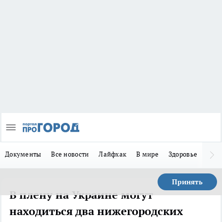
Документы
Все новости
Лайфхак
В мире
Здоровье
Зака
Принять
В плену на Украине могут
находиться два нижегородских