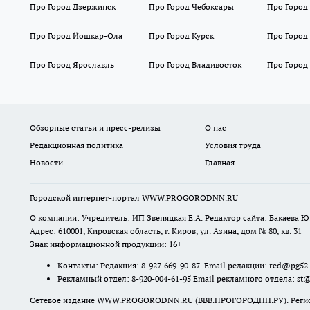
Про Город Дзержинск
Про Город Чебоксары
Про Город
Про Город Йошкар-Ола
Про Город Курск
Про Город
Про Город Ярославль
Про Город Владивосток
Про Город
Обзорные статьи и пресс-релизы
О нас
Редакционная политика
Условия труда
Новости
Главная
Городской интернет-портал WWW.PROGORODNN.RU
О компании: Учредитель: ИП Звеняцкая Е.А. Редактор сайта: Бакаева Ю.
Адрес: 610001, Кировская область, г. Киров, ул. Азина, дом № 80, кв. 31
Знак информационной продукции: 16+
Контакты: Редакция: 8-927-669-90-87 Email редакции: red@pg52
Рекламный отдел: 8-920-004-61-95 Email рекламного отдела: st
Сетевое издание WWW.PROGORODNN.RU (ВВВ.ПРОГОРОДНН.РУ). Регистраци