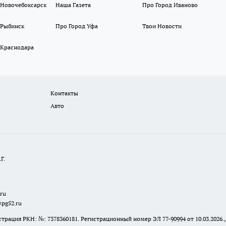
 Новочебоксарск
Наша Газета
Про Город Иваново
 Рыбинск
Про Город Уфа
Твои Новости
 Краснодара
Контакты
Авто
Г.
.ru
@pg52.ru
я РКН: №: 7378360181. Регистрационный номер ЭЛ 77-90994 от 10.03.2026., 