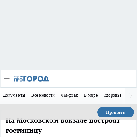
Документы
Все новости
Лайфхак
В мире
Здоровье
Зака
Принять
На Московском вокзале построят
гостиницу