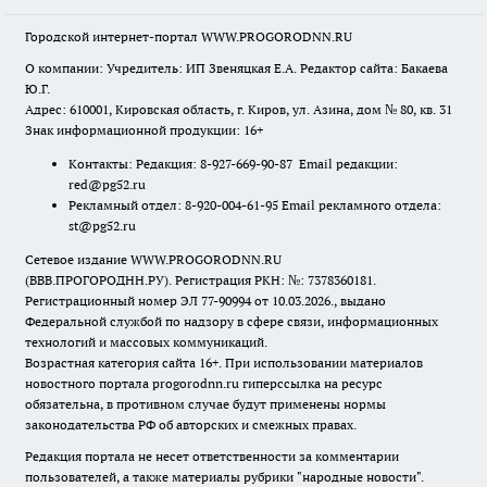
Городской интернет-портал WWW.PROGORODNN.RU
О компании: Учредитель: ИП Звеняцкая Е.А. Редактор сайта: Бакаева
Ю.Г.
Адрес: 610001, Кировская область, г. Киров, ул. Азина, дом № 80, кв. 31
Знак информационной продукции: 16+
Контакты: Редакция: 8-927-669-90-87 Email редакции:
red@pg52.ru
Рекламный отдел: 8-920-004-61-95 Email рекламного отдела:
st@pg52.ru
Сетевое издание WWW.PROGORODNN.RU
(ВВВ.ПРОГОРОДНН.РУ). Регистрация РКН: №: 7378360181.
Регистрационный номер ЭЛ 77-90994 от 10.03.2026., выдано
Федеральной службой по надзору в сфере связи, информационных
технологий и массовых коммуникаций.
Возрастная категория сайта 16+. При использовании материалов
новостного портала progorodnn.ru гиперссылка на ресурс
обязательна
,
в противном случае будут применены нормы
законодательства РФ об авторских и смежных правах.
Редакция портала не несет ответственности за комментарии
пользователей, а также материалы рубрики "народные новости".