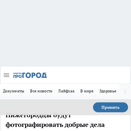
Документы
Все новости
Лайфхак
В мире
Здоровье
Зака
Принять
Нижегородцы будут
фотографировать добрые дела