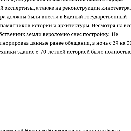
 экспертизы, а также на реконструкции кинотеатра.
тра должны были внести в Единый государственный
 памятников истории и архитектуры. Несмотря на вс
бственник земли вероломно снес постройку. Не
норировав данные ранее обещания, в ночь с 29 на 3
ехники здание с 70-летней историей было полность
окуратурой Нижнего Новгорода по данному факту