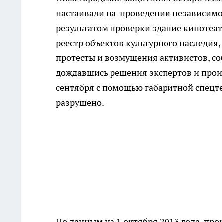
настаивали на проведении независимой
результатом проверки здание кинотеа
реестр объектов культурного наследия,
протесты и возмущения активистов, со
дождавшись решения экспертов и проиг
сентября с помощью габаритной спецт
разрушено.
По данным на 1 октября 2013 года, пр