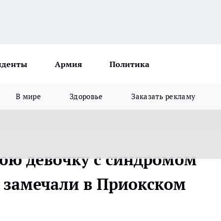
иденты
Армия
Политика
В мире
Здоровье
Заказать рекламу
юю девочку с синдромом
з замечали в Приокском