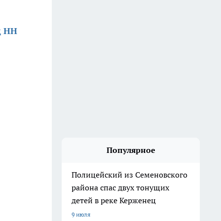
д НН
Популярное
Полицейский из Семеновского
района спас двух тонущих
детей в реке Керженец
9 июля