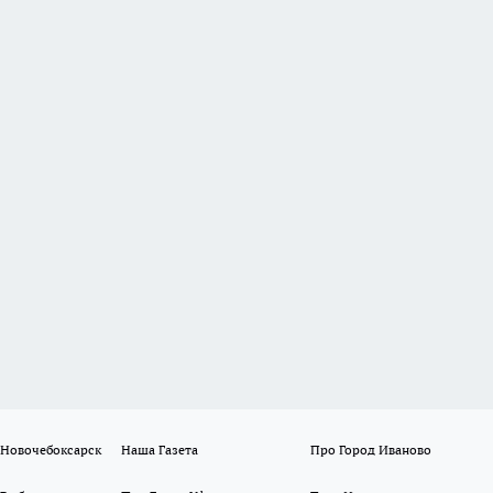
 Новочебоксарск
Наша Газета
Про Город Иваново