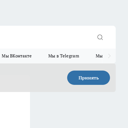
Мы ВКонтакте
Мы в Telegram
Мы в MAX
Принять