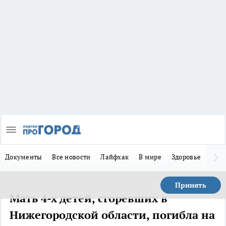
Документы
Все новости
Лайфхак
В мире
Здоровье
Зака
Принять
Мать 4-х детей, сгоревших в
Нижегородской области, погибла на