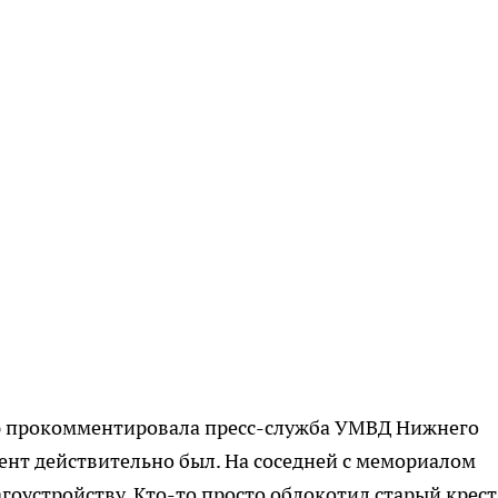
 прокомментировала пресс-служба УМВД Нижнего
дент действительно был. На соседней с мемориалом
гоустройству. Кто-то просто облокотил старый крест