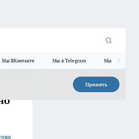
Мы ВКонтакте
Мы в Telegram
Мы в MAX
Принять
но
това