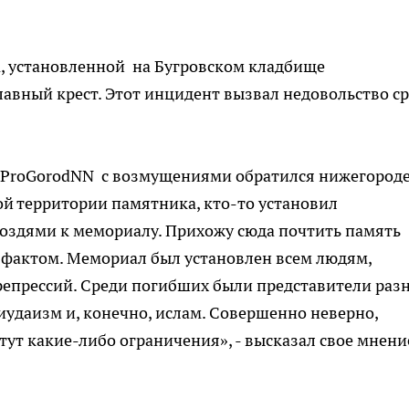
а, установленной на Бугровском кладбище
авный крест. Этот инцидент вызвал недовольство с
 ProGorodNN с возмущениями обратился нижегород
й территории памятника, кто-то установил
воздями к мемориалу. Прихожу сюда почтить память
 фактом. Мемориал был установлен всем людям,
репрессий. Среди погибших были представители раз
иудаизм и, конечно, ислам. Совершенно неверно,
тут какие-либо ограничения», - высказал свое мнени